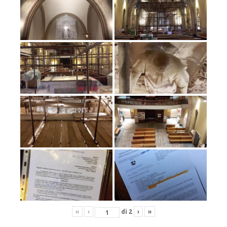
«
‹
di
2
›
»