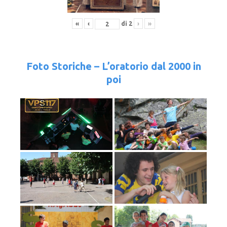
«
‹
di
2
›
»
Foto Storiche – L’oratorio dal 2000 in
poi