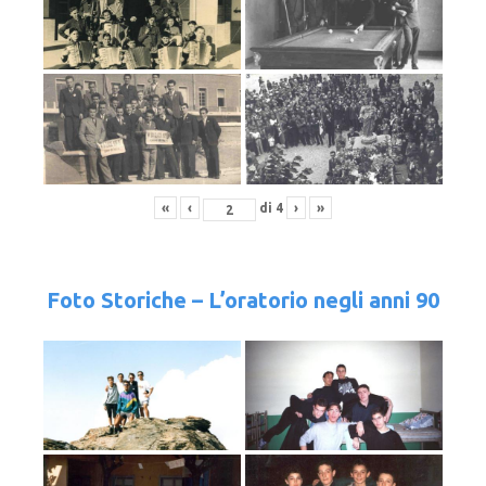
«
‹
di
4
›
»
Foto Storiche – L’oratorio negli anni 90