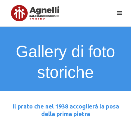
Gallery di foto
storiche
Il prato che nel 1938 accoglierà la posa
della prima pietra