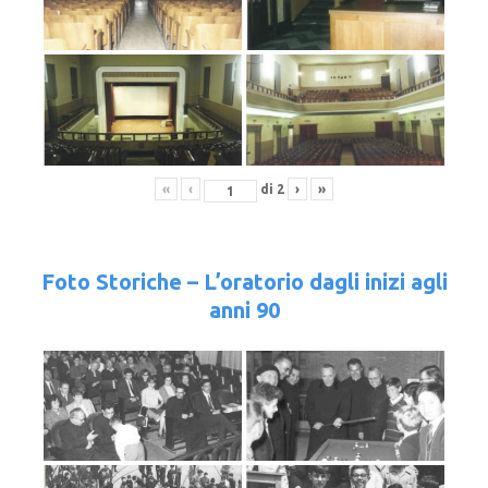
«
‹
di
2
›
»
Foto Storiche – L’oratorio dagli inizi agli
anni 90