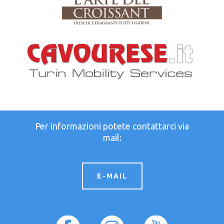
Per informazioni potete contattarci via
mail:
E-MAIL