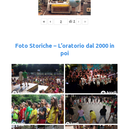
«
‹
di
2
›
»
Foto Storiche – L’oratorio dal 2000 in
poi