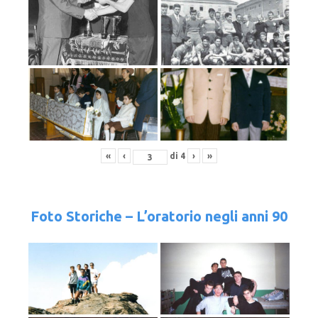
«
‹
di
4
›
»
Foto Storiche – L’oratorio negli anni 90