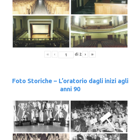
«
‹
di
2
›
»
Foto Storiche – L’oratorio dagli inizi agli
anni 90