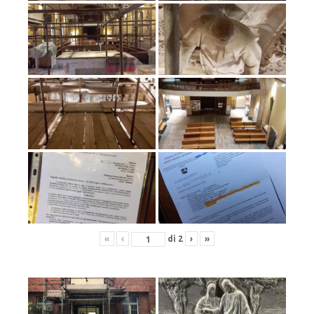
«
‹
di
2
›
»