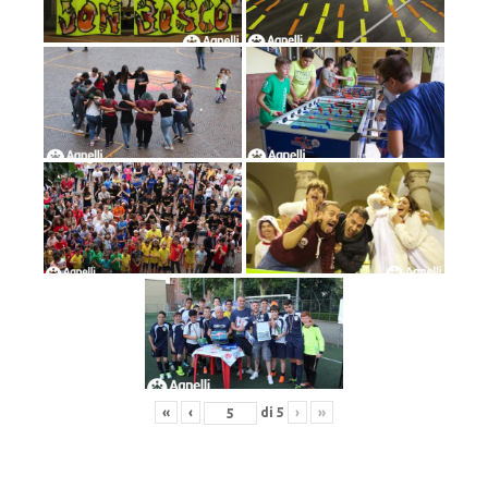
«
‹
di
5
›
»