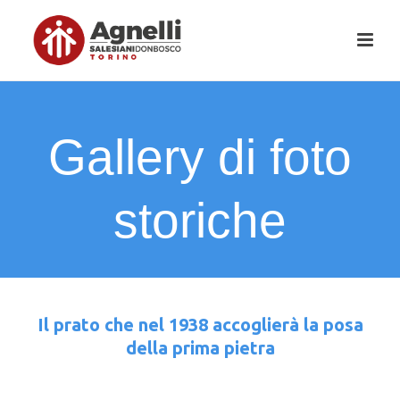
Gallery di foto
storiche
Il prato che nel 1938 accoglierà la posa
della prima pietra