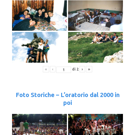
«
‹
di
2
›
»
Foto Storiche – L’oratorio dal 2000 in
poi