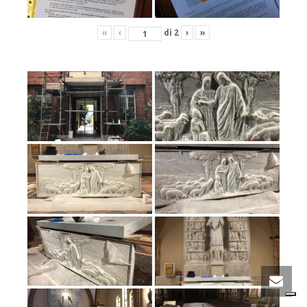
«
‹
di
2
›
»