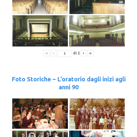
«
‹
di
2
›
»
Foto Storiche – L’oratorio dagli inizi agli
anni 90