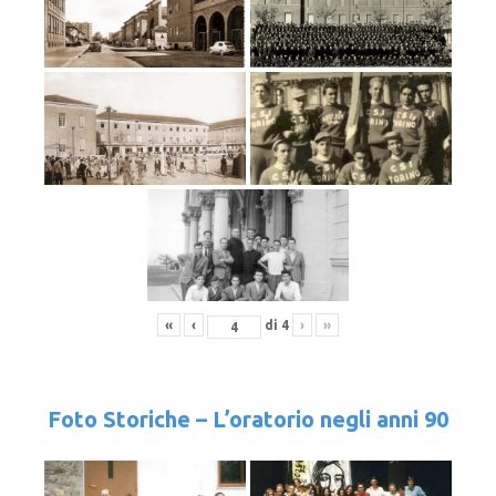
«
‹
di
4
›
»
Foto Storiche – L’oratorio negli anni 90