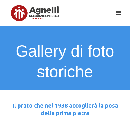
Gallery di foto
storiche
Il prato che nel 1938 accoglierà la posa
della prima pietra