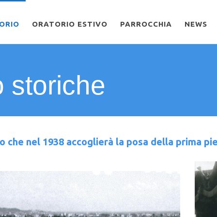
ORIO
ORATORIO ESTIVO
PARROCCHIA
NEWS
o storiche
to che nel 1938 accoglierà la posa della prima pi