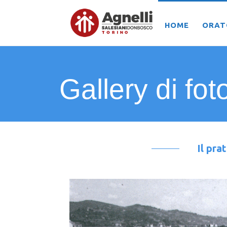
HOME
ORAT
Gallery di fot
Il pra