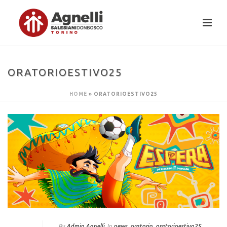
ORATORIOESTIVO25
HOME
»
ORATORIOESTIVO25
By
Admin Agnelli
In
news
,
oratorio
,
oratorioestivo25