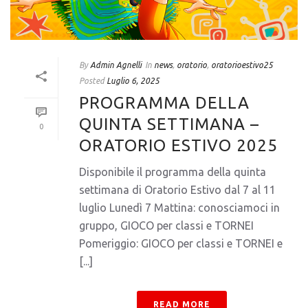
By
Admin Agnelli
In
news
,
oratorio
,
oratorioestivo25
Posted
Luglio 6, 2025
PROGRAMMA DELLA
QUINTA SETTIMANA –
0
ORATORIO ESTIVO 2025
Disponibile il programma della quinta
settimana di Oratorio Estivo dal 7 al 11
luglio Lunedì 7 Mattina: conosciamoci in
gruppo, GIOCO per classi e TORNEI
Pomeriggio: GIOCO per classi e TORNEI e
[...]
READ MORE