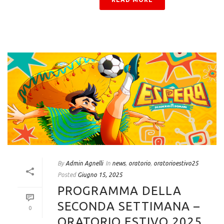
By
Admin Agnelli
In
news
,
oratorio
,
oratorioestivo25
Posted
Giugno 15, 2025
PROGRAMMA DELLA
SECONDA SETTIMANA –
0
ORATORIO ESTIVO 2025