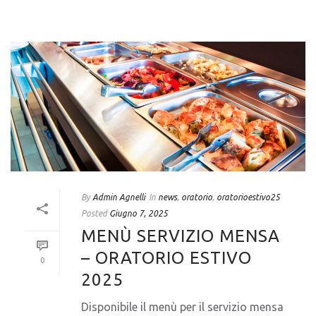
By
Admin Agnelli
In
news
,
oratorio
,
oratorioestivo25
Posted
Giugno 7, 2025
MENÙ SERVIZIO MENSA
– ORATORIO ESTIVO
0
2025
Disponibile il menù per il servizio mensa