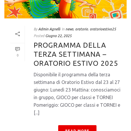
By
Admin Agnelli
In
news
,
oratorio
,
oratorioestivo25
Posted
Giugno 22, 2025
PROGRAMMA DELLA
TERZA SETTIMANA –
0
ORATORIO ESTIVO 2025
Disponibile il programma della terza
settimana di Oratorio Estivo dal 23 al 27
giugno: Lunedì 23 Mattina: conosciamoci
in gruppo, GIOCO per classi e TORNEI
Pomeriggio: GIOCO per classi e TORNEI e
[...]
READ MORE