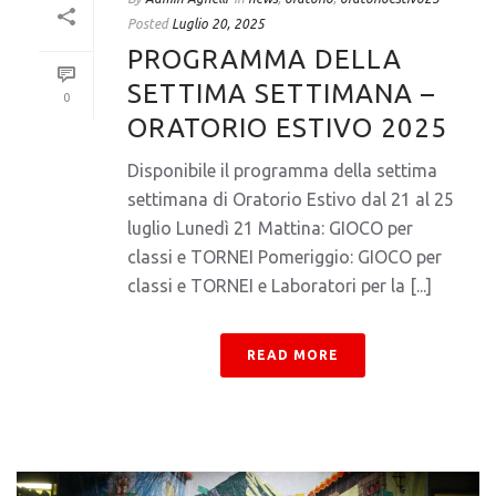
Posted
Luglio 20, 2025
PROGRAMMA DELLA
SETTIMA SETTIMANA –
0
ORATORIO ESTIVO 2025
Disponibile il programma della settima
settimana di Oratorio Estivo dal 21 al 25
luglio Lunedì 21 Mattina: GIOCO per
classi e TORNEI Pomeriggio: GIOCO per
classi e TORNEI e Laboratori per la [...]
READ MORE