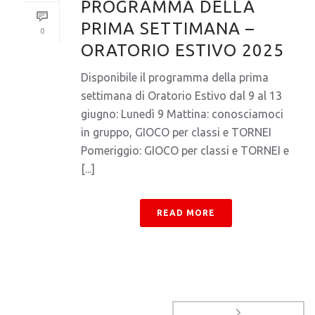
PROGRAMMA DELLA
PRIMA SETTIMANA –
0
ORATORIO ESTIVO 2025
Disponibile il programma della prima
settimana di Oratorio Estivo dal 9 al 13
giugno: Lunedì 9 Mattina: conosciamoci
in gruppo, GIOCO per classi e TORNEI
Pomeriggio: GIOCO per classi e TORNEI e
[...]
READ MORE