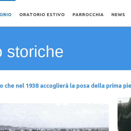
ORIO
ORATORIO ESTIVO
PARROCCHIA
NEWS
o storiche
to che nel 1938 accoglierà la posa della prima pi