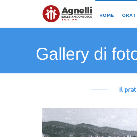
HOME
ORAT
Gallery di fot
Il pra