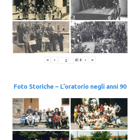
«
‹
di
4
›
»
Foto Storiche – L’oratorio negli anni 90