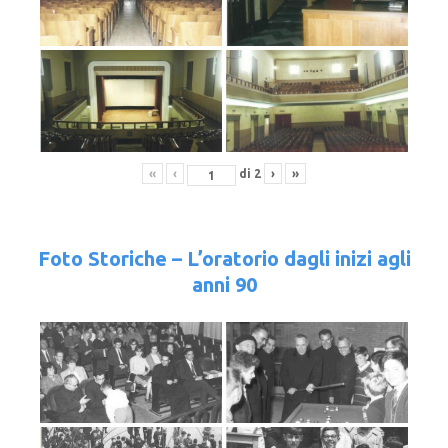
«
‹
di
2
›
»
Foto Storiche – L’oratorio dagli inizi agli
anni 90