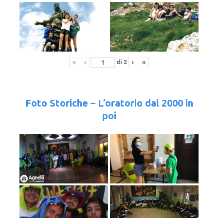
«
‹
di
2
›
»
Foto Storiche – L’oratorio dal 2000 in
poi