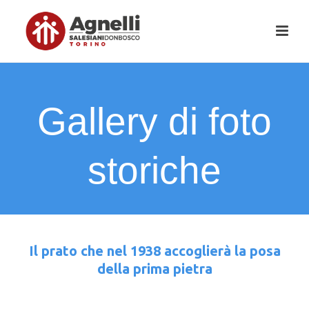
Gallery di foto
storiche
Il prato che nel 1938 accoglierà la posa
della prima pietra