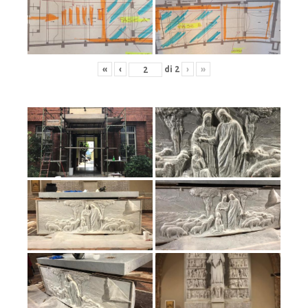
«
‹
di
2
›
»