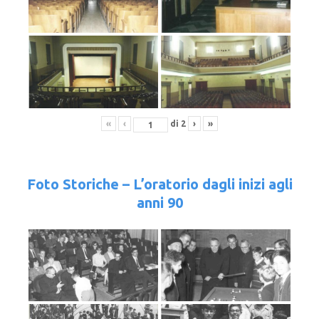
«
‹
di
2
›
»
Foto Storiche – L’oratorio dagli inizi agli
anni 90