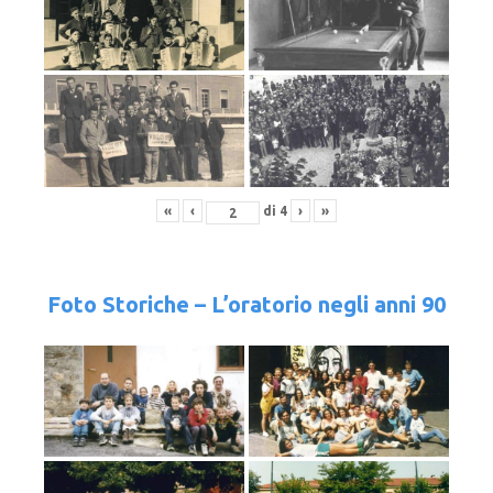
«
‹
di
4
›
»
Foto Storiche – L’oratorio negli anni 90