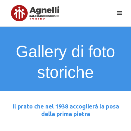
Gallery di foto
storiche
Il prato che nel 1938 accoglierà la posa
della prima pietra