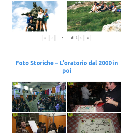
«
‹
di
2
›
»
Foto Storiche – L’oratorio dal 2000 in
poi