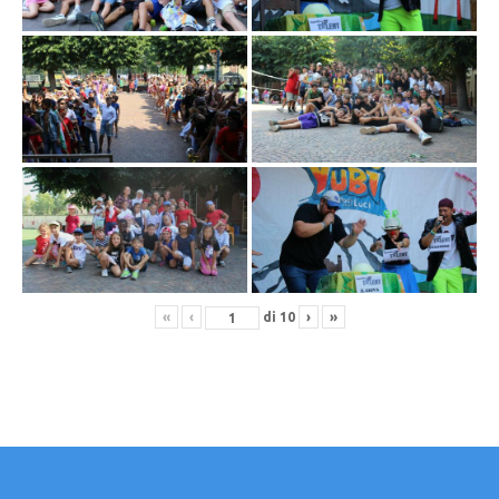
«
‹
di
10
›
»