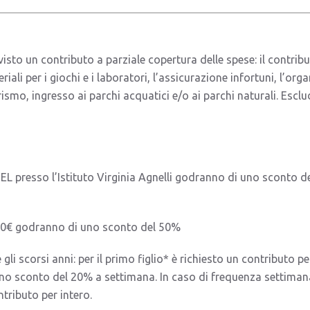
visto un contributo a parziale copertura delle spese: il contribu
riali per i giochi e i laboratori, l’assicurazione infortuni, l’org
, ingresso ai parchi acquatici e/o ai parchi naturali. Esclude:
 1EL presso l’Istituto Virginia Agnelli godranno di uno sconto de
0.000€ godranno di uno sconto del 50%
li scorsi anni: per il primo figlio* è richiesto un contributo per
uno sconto del 20% a settimana. In caso di frequenza settimanale
ntributo per intero.