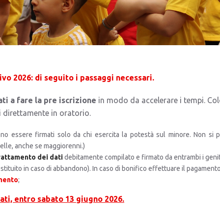
ivo 2026: di seguito i passaggi necessari.
i a fare la pre iscrizione
in modo da accelerare i tempi. Colo
 direttamente in oratorio.
no essere firmati solo da chi esercita la potestà sul minore. Non si p
orelle, anche se maggiorenni.)
trattamento dei dati
debitamente compilato e firmato da entrambi i genit
stituito in caso di abbandono). In caso di bonifico effettuare il pagament
amento
;
dati, entro sabato 13 giugno 2026.