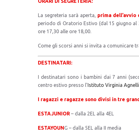
ORARI DI SEGRETERIA:
La segreteria sarà aperta,
prima dell’avvio 
periodo di Oratorio Estivo (dal 15 giugno al 3
ore 17,30 alle ore 18,00.
Come gli scorsi anni si invita a comunicare tr
DESTINATARI:
I destinatari sono i bambini dai 7 anni (sec
centro estivo presso l’
Istituto Virginia Agnelli
I ragazzi e ragazze sono divisi in tre grand
ESTAJUNIOR
– dalla 2EL alla 4EL
ESTAYOUN
G – dalla 5EL alla II media