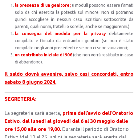
la presenza di un genitore;
(I moduli possono essere firmati
solo da chi esercita la potestà sul minore. Non si potranno
quindi accogliere in nessun caso iscrizioni sottoscritte da
parenti, quali nonni, fratelli o sorelle, anche se maggiorenni.)
la consegna del modulo per la privacy
debitamente
compilato e firmato da entrambi i genitori (se non è stato
compilato negli anni precedenti e se non ci sono variazioni);
un contributo iniziale di 90€
(che non verrà restituito in caso
di abbandono).
Il saldo dovrà avvenire, salvo casi concordati, entro
sabato 8 giugno 2024.
SEGRETERIA:
La segreteria sarà aperta,
prima dell’avvio dell’Oratorio
Estivo
,
dal lunedì al giovedì dal 6 al 30 maggio dalle
ore 15,00 alle ore 19,00.
Durante il periodo di Oratorio
Estivo (dal 10 al 26 luglio) la segreteria sarà aperta dal