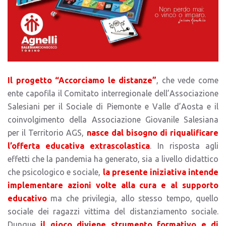
Il progetto “Accorciamo le distanze”
, che vede come
ente capofila il Comitato interregionale dell’Associazione
Salesiani per il Sociale di Piemonte e Valle d’Aosta e il
coinvolgimento della Associazione Giovanile Salesiana
per il Territorio AGS,
nasce dal bisogno di riqualificare
l’offerta educativa extrascolastica
. In risposta agli
effetti che la pandemia ha generato, sia a livello didattico
che psicologico e sociale,
la presente iniziativa intende
implementare azioni volte alla cura e al supporto
educativo
ma che privilegia, allo stesso tempo, quello
sociale dei ragazzi vittima del distanziamento sociale.
Dunque
il gioco diviene strumento formativo e di