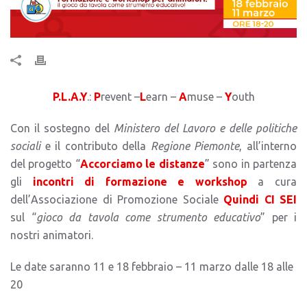
P.L.A.Y
.:
P
revent –
L
earn –
A
muse –
Y
outh
Con il sostegno del
Ministero del Lavoro e delle politiche
sociali
e il contributo della
Regione Piemonte
, all’interno
del progetto “
Accorciamo le distanze
” sono in partenza
gli
incontri di formazione e workshop
a cura
dell’Associazione di Promozione Sociale
Quindi CI SEI
sul “
gioco da tavola come strumento educativo
” per i
nostri animatori.
Le date saranno 11 e 18 febbraio – 11 marzo dalle 18 alle
20