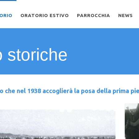
ORIO
ORATORIO ESTIVO
PARROCCHIA
NEWS
o storiche
to che nel 1938 accoglierà la posa della prima pi