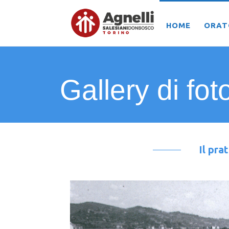
HOME
ORAT
Gallery di fot
Il pra